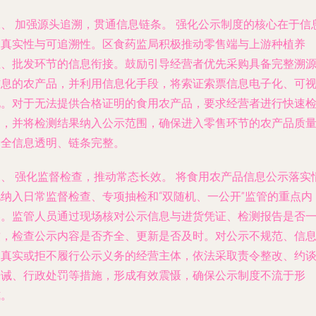
二、 加强源头追溯，贯通信息链条。 强化公示制度的核心在于信
的真实性与可追溯性。区食药监局积极推动零售端与上游种植养
殖、批发环节的信息衔接。鼓励引导经营者优先采购具备完整溯
信息的农产品，并利用信息化手段，将索证索票信息电子化、可
化。对于无法提供合格证明的食用农产品，要求经营者进行快速
测，并将检测结果纳入公示范围，确保进入零售环节的农产品质
安全信息透明、链条完整。
三、 强化监督检查，推动常态长效。 将食用农产品信息公示落实
况纳入日常监督检查、专项抽检和“双随机、一公开”监管的重点内
容。监管人员通过现场核对公示信息与进货凭证、检测报告是否
致，检查公示内容是否齐全、更新是否及时。对公示不规范、信
不真实或拒不履行公示义务的经营主体，依法采取责令整改、约
告诫、行政处罚等措施，形成有效震慑，确保公示制度不流于形
式。