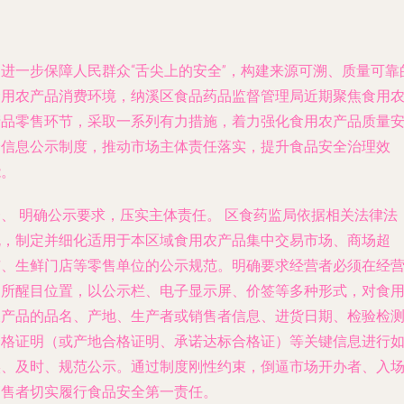
为进一步保障人民群众“舌尖上的安全”，构建来源可溯、质量可靠
食用农产品消费环境，纳溪区食品药品监督管理局近期聚焦食用
产品零售环节，采取一系列有力措施，着力强化食用农产品质量
全信息公示制度，推动市场主体责任落实，提升食品安全治理效
能。
一、 明确公示要求，压实主体责任。 区食药监局依据相关法律法
规，制定并细化适用于本区域食用农产品集中交易市场、商场超
市、生鲜门店等零售单位的公示规范。明确要求经营者必须在经
场所醒目位置，以公示栏、电子显示屏、价签等多种形式，对食
农产品的品名、产地、生产者或销售者信息、进货日期、检验检
合格证明（或产地合格证明、承诺达标合格证）等关键信息进行
实、及时、规范公示。通过制度刚性约束，倒逼市场开办者、入
销售者切实履行食品安全第一责任。