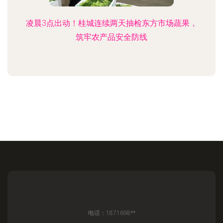
凌晨3点出动！桂城连续两天抽检东方市场蔬果，
筑牢农产品安全防线
电话：1871698**