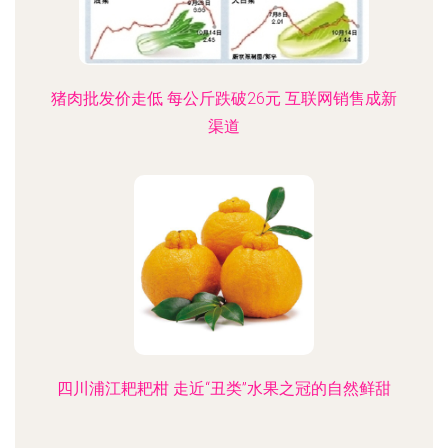
猪肉批发价走低 每公斤跌破26元 互联网销售成新
渠道
四川浦江耙耙柑 走近“丑类”水果之冠的自然鲜甜