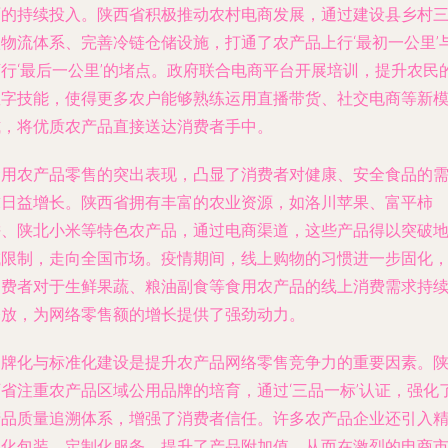
面的持续投入。陕西省积极推动农村电商发展，通过建设县乡村
级物流体系、完善冷链仓储设施，打通了农产品上行‘最初一公里’
下行‘最后一公里’的堵点。政府联合电商平台开展培训，提升农民
数字技能，使得更多农户能够熟练运用直播带货、社交电商等新
式，将优质农产品直接送达消费者手中。
食用农产品零售的突出表现，凸显了消费者对健康、安全食品的
求日益增长。陕西省拥有丰富的农业资源，如洛川苹果、富平柿
饼、陕北小米等特色农产品，通过电商渠道，这些产品得以突破
域限制，走向全国市场。疫情期间，线上购物的习惯进一步固化
消费者对于生鲜果蔬、粮油副食等食用农产品的线上消费需求持
释放，为网络零售额的增长提供了强劲动力。
品牌化与标准化建设是提升农产品网络零售竞争力的重要因素。
西省注重农产品区域公用品牌的培育，通过‘三品一标’认证，强化
产品质量追溯体系，增强了消费者信任。许多农产品企业还引入
细化包装、定制化服务，提升了产品附加值，从而在激烈的电商